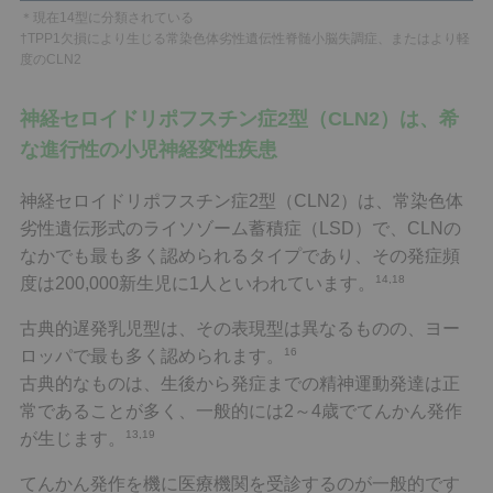
＊現在14型に分類されている
†TPP1欠損により生じる常染色体劣性遺伝性脊髄小脳失調症、またはより軽
度のCLN2
神経セロイドリポフスチン症2型（CLN2）は、希
な進行性の小児神経変性疾患
神経セロイドリポフスチン症2型（CLN2）は、常染色体
劣性遺伝形式のライソゾーム蓄積症（LSD）で、CLNの
なかでも最も多く認められるタイプであり、その発症頻
14,18
度は200,000新生児に1人といわれています。
古典的遅発乳児型は、その表現型は異なるものの、ヨー
16
ロッパで最も多く認められます。
古典的なものは、生後から発症までの精神運動発達は正
常であることが多く、一般的には2～4歳でてんかん発作
13,19
が生じます。
てんかん発作を機に医療機関を受診するのが一般的です