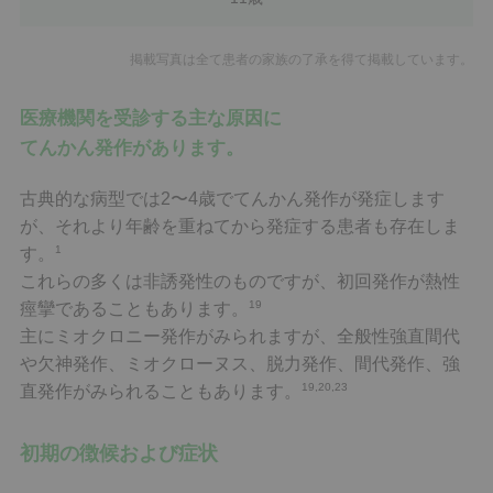
掲載写真は全て患者の家族の了承を得て掲載しています。
医療機関を受診する主な原因に
てんかん発作があります。
古典的な病型では2〜4歳でてんかん発作が発症します
が、それより年齢を重ねてから発症する患者も存在しま
1
す。
これらの多くは非誘発性のものですが、初回発作が熱性
19
痙攣であることもあります。
主にミオクロニー発作がみられますが、全般性強直間代
や欠神発作、ミオクローヌス、脱力発作、間代発作、強
19,20,23
直発作がみられることもあります。
初期の徴候および症状