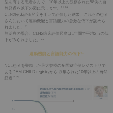
型を有する患者さんで、10年以上の観察された58例の自
21,26
然経過を以下の図に示します。
CLN2臨床評価尺度を用いて評価した結果、これらの患者
さんにおいて運動機能と言語能力の急激な低下が認めら
21
れました。
無治療の場合、CLN2臨床評価尺度は1年間で平均2点の低
21
下がみられました。
21
運動機能と言語能力の低下
NCL患者を登録した最大規模の多国籍症例レジストリで
あるDEM-CHILD registryから 収集された10年以上の自然
21,26
経過