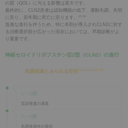
の質（QOL）に与える影響は甚大です。
最終的に、CLN2患者は認知機能の低下、運動失調、失明
13,14
に至り、若年期に死亡に至ります。
急激な進行を伴うため、特に本剤が導入されCLN2に対す
る治療選択肢が広がった現在においては、早期診断がよ
り重要です。
神経セロイドリポフスチン症2型（CLN2）の進行
13,14,16,19,22,23
疾患経過とみられる症状
1～3歳
言語発達の遅延
2～4歳
非誘発発作の発症