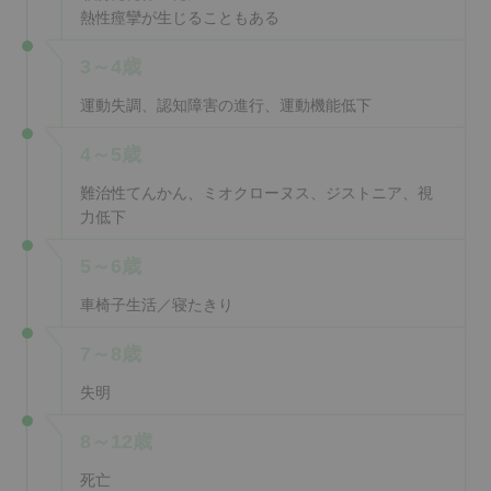
熱性痙攣が生じることもある
3～4歳
運動失調、
認知障害の進行、運動機能低下
4～5歳
難治性てんかん、ミオクローヌス、ジストニア、視
力低下
5～6歳
車椅子生活
／寝たきり
7～8歳
失明
8～12歳
死亡