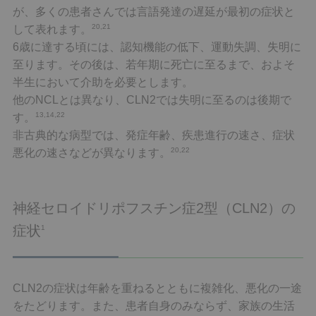
が、多くの患者さんでは言語発達の遅延が最初の症状と
20,21
して表れます。
6歳に達する頃には、認知機能の低下、運動失調、失明に
至ります。その後は、若年期に死亡に至るまで、およそ
半生において介助を必要とします。
他のNCLとは異なり、CLN2では失明に至るのは後期で
13,14,22
す。
非古典的な病型では、発症年齢、疾患進行の速さ、症状
20,22
悪化の速さなどが異なります。
神経セロイドリポフスチン症2型（CLN2）の
症状
1
CLN2の症状は年齢を重ねるとともに複雑化、悪化の一途
をたどります。また、患者自身のみならず、家族の生活