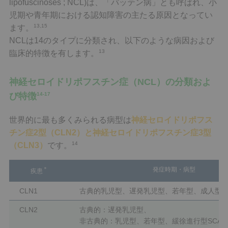
lipofuscinoses ; NCL)は、「バッテン病」とも呼ばれ、小
児期や青年期における認知障害の主たる原因となってい
13,15
ます。
NCLは14のタイプに分類され、以下のような病因および
13
臨床的特徴を有します。
神経セロイドリポフスチン症（NCL）の分類およ
び特徴
14-17
世界的に最も多くみられる病型は
神経セロイドリポフス
チン症2型（CLN2）と神経セロイドリポフスチン症3型
14
（CLN3）
です。
＊
発症時期・病型
疾患
CLN1
古典的乳児型、遅発乳児型、若年型、成人型
CLN2
古典的：遅発乳児型、
非古典的：乳児型、若年型、緩徐進行型SCAR