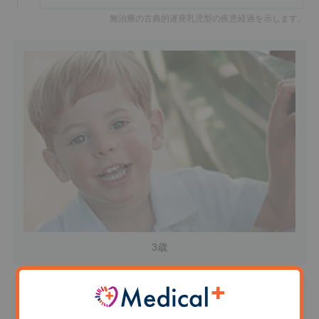
無治療の古典的遅発乳児型の疾患経過を示します。
3歳