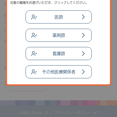
対象の職種をお選びいただき、クリックしてください。
BioMarin Pharmaceutical Japan 株式会社
お問い合わせフォーム
医師
03-6837-0844
0120-555-386
薬剤師
電話受付時間 平日9:00～17:00
看護師
会員に関するお問い合わせ
medicalplusjapan@bmrn.com
その他医療関係者
新規会員登録
お問い合わせ
プライバシーポリシー