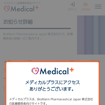
バイオマリン
医療関係者向けサイト
ログイン
会員登録
お知らせ詳細
BioMarin Pharmaceutical Japan 株式会社から、医療
関係者の皆様へのご案内です。
9月25日（月）フェニルケトン尿症Web講演
会のご案内
メディカルプラスにアクセス
ありがとうございます。
お知らせ
セミナー・講演会
タイトル
メディカルプラスは、BioMarin Pharmaceutical Japan 株式会社
の医療関係者向けサイトです。