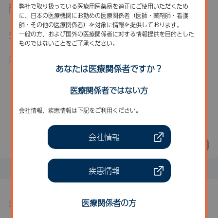
開催日時
弊社で取り扱っている医療用医薬品を適正にご使用いただくため
に、日本の医療機関にお勤めの医療関係者（医師・薬剤師・看護
師・その他の医療関係者）を対象に情報を提供しております。
会場
一般の方、および国外の医療関係者に対する情報提供を目的とした
ものではないことをご了承ください。
内容
あなたは医療関係者ですか？
こちらのセミナー・講演会は
医療関係者ではない方
開催終了いたしました。
会社情報、疾患情報は下記をご利用ください。
一覧に戻る
会社情報
トップページ
お知らせ
セミナー・講演会
9月25日（
疾患情報
医療関係者の方
製品に関するお問い合わせ