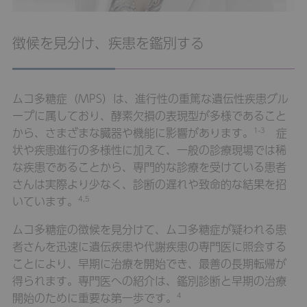
徴候を見分け、疾患を鑑別する
ムコ多糖症（MPS）は、進行性の重篤な遺伝性疾患グル
ープに属しており、酵素欠損の表現型が多様であること
から、さまざまな臓器や機能に影響があります。
症
1-3
状や疾患進行の多様性に加えて、一般の診療現場では稀
な疾患であることから、専門的な診療を受けている患者
さんは実際より少なく、診断の遅れや致命的な結果を招
いています。
4,5
ムコ多糖症の徴候を見分けて、ムコ多糖症が疑われる患
者さんを迅速に遺伝疾患や代謝疾患の専門医に照会する
ことにより、早期に治療を開始でき、最善の長期転帰が
得られます。専門医への紹介は、鑑別診断と早期の治療
開始のために重要な第一歩です。
4