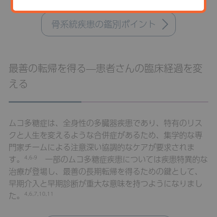
骨系統疾患の鑑別ポイント
最善の転帰を得る—患者さんの臨床経過を変
える
ムコ多糖症は、全身性の多臓器疾患であり、特有のリス
クと人生を変えるような合併症があるため、集学的な専
門家チームによる注意深い協調的なケアが要求されま
す。
一部のムコ多糖症疾患については疾患特異的な
4,6-9
治療が登場し、最善の長期転帰を得るための鍵として、
早期介入と早期診断が重大な意味を持つようになりまし
た。
4,6,7,10,11