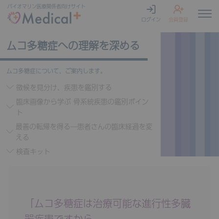
バイオマリン
医療関係者向けサイト
ログイン
会員登録
ムコ多糖症への理解を深める
ムコ多糖症について、ご案内します。
徴候を見分け、疾患を鑑別する
臨床画像から学ぶ 骨系統疾患の鑑別ポイン
ト
最善の転帰を得る—患者さんの臨床経過を変
える
検査キット
「ムコ多糖症は治療可能な進行性多臓
器疾患ですから、