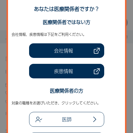
一覧に戻る
あなたは医療関係者ですか？
医療関係者ではない方
会社情報、疾患情報は下記をご利用ください。
トップページ
お知らせ
製品に関するお知らせ
軟骨無形
会社情報
製品に関するお問い合わせ
疾患情報
BioMarin Pharmaceutical Japan 株式会社
お問い合わせフォーム
医療関係者の方
03-6837-0844
0120-555-386
対象の職種をお選びいただき、クリックしてください。
電話受付時間 平日9:00～17:00
医師
会員に関するお問い合わせ