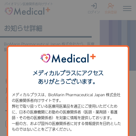
バイオマリン
医療関係者向けサイト
ログイン
会員登録
お知らせ詳細
BioMarin Pharmaceutical Japan 株式会社から、医療
関係者の皆様へのご案内です。
メディカルプラスにアクセス
軟骨無形成症治療薬「ボックスゾゴ®皮下注
ありがとうございます。
用 0.4mg/0.56mg/1.2mg」薬価収載及び新
メディカルプラスは、BioMarin Pharmaceutical Japan 株式会社
発売のお知らせ
の医療関係者向けサイトです。
弊社で取り扱っている医療用医薬品を適正にご使用いただくため
に、日本の医療機関にお勤めの医療関係者（医師・薬剤師・看護
師・その他の医療関係者）を対象に情報を提供しております。
一般の方、および国外の医療関係者に対する情報提供を目的とした
製品に関するお知らせ
ものではないことをご了承ください。