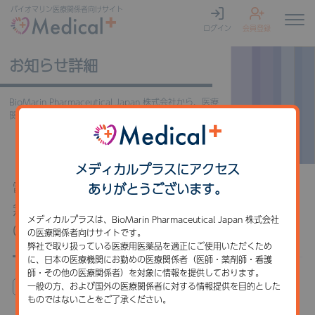
バイオマリン
医療関係者向けサイト
ログイン
会員登録
お知らせ詳細
BioMarin Pharmaceutical Japan 株式会社から、医療
関係者の皆様へのご案内です。
メディカルプラスにアクセス
電子化された添付文書改訂のお知らせ：軟骨
ありがとうございます。
無形成症治療薬「ボックスゾゴ皮下注用
メディカルプラスは、BioMarin Pharmaceutical Japan 株式会社
0.4mg/0.56mg/1.2mg」
の医療関係者向けサイトです。
弊社で取り扱っている医療用医薬品を適正にご使用いただくため
に、日本の医療機関にお勤めの医療関係者（医師・薬剤師・看護
師・その他の医療関係者）を対象に情報を提供しております。
一般の方、および国外の医療関係者に対する情報提供を目的とした
製品に関するお知らせ
ものではないことをご了承ください。