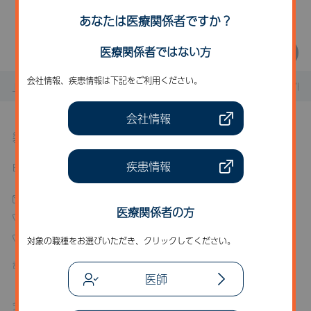
一覧に戻る
あなたは医療関係者ですか？
医療関係者ではない方
会社情報、疾患情報は下記をご利用ください。
トップページ
お知らせ
製品に関するお知らせ
電子化さ
会社情報
製品に関するお問い合わせ
疾患情報
BioMarin Pharmaceutical Japan 株式会社
お問い合わせフォーム
医療関係者の方
03-6837-0844
0120-555-386
対象の職種をお選びいただき、クリックしてください。
電話受付時間 平日9:00～17:00
医師
会員に関するお問い合わせ