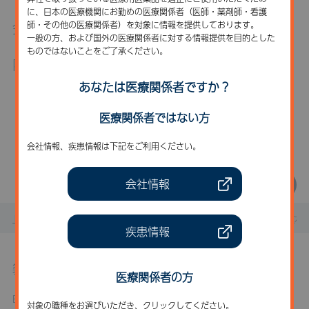
に、日本の医療機関にお勤めの医療関係者（医師・薬剤師・看護
会場
師・その他の医療関係者）を対象に情報を提供しております。
一般の方、および国外の医療関係者に対する情報提供を目的とした
ものではないことをご了承ください。
内容
あなたは医療関係者ですか？
こちらのセミナー・講演会は
開催終了いたしました。
医療関係者ではない方
会社情報、疾患情報は下記をご利用ください。
一覧に戻る
会社情報
トップページ
お知らせ
セミナー・講演会
4月23日(水) 
疾患情報
製品に関するお問い合わせ
医療関係者の方
BioMarin Pharmaceutical Japan 株式会社
対象の職種をお選びいただき、クリックしてください。