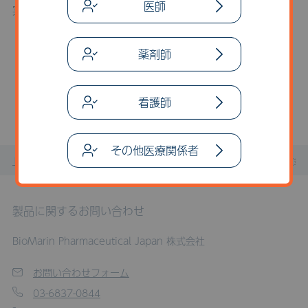
医師
実際に実施した副作用対策について共有する。
こちらのセミナー・講演会は
薬剤師
開催終了いたしました。
一覧に戻る
看護師
その他医療関係者
トップページ
お知らせ
セミナー・講演会
5月24日(
製品に関するお問い合わせ
BioMarin Pharmaceutical Japan 株式会社
お問い合わせフォーム
03-6837-0844