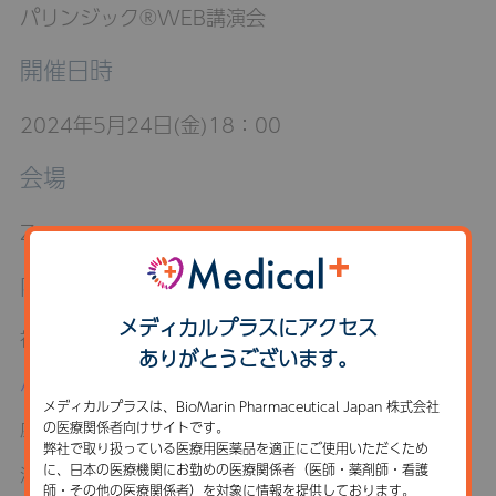
パリンジック®WEB講演会
開催日時
2024年5月24日(金)18：00
会場
Zoom
内容
メディカルプラスにアクセス
視聴登録は
こちら
ありがとうございます。
パリンジック®Web講演会_案内状_20240524
メディカルプラスは、BioMarin Pharmaceutical Japan 株式会社
座長：香川礼子先生（広島大学病院 小児科）
の医療関係者向けサイトです。
弊社で取り扱っている医療用医薬品を適正にご使用いただくため
に、日本の医療機関にお勤めの医療関係者（医師・薬剤師・看護
演者：森本彩先生（広島大学病院 小児科）
師・その他の医療関係者）を対象に情報を提供しております。