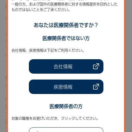
一般の方、および国外の医療関係者に対する情報提供を目的とした
演題：当院におけるパリンジック治療による副作用対策
ものではないことをご了承ください。
ペグバリアーゼ（パリンジック®）の有効成分であるフ
あなたは医療関係者ですか？
ェニルアラニンアンモニアリアーゼ（PAL）は、フェニ
ルアラニン（Phe）をBH4非依存的にアンモニア及びケ
医療関係者ではない方
イ皮酸に代謝する。PALはシアノバクテリア由来の酵素
であり、外来酵素に対する免疫反応を軽減する目的でペ
会社情報、疾患情報は下記をご利用ください。
グバリアーゼはポリエチレングリコール（PEG）化され
ている。しかし、PEG化により免疫反応を完全に抑制す
会社情報
ることはできず、特に投与初期においては過敏反応を主
体とした副作用が必発する。副作用の対策をしながら投
与を継続することにより、免疫応答が減弱化して安定
疾患情報
し、過敏反応は減少する。さらに、ペグバリアーゼの血
中濃度は安定し、血中Phe濃度は低下する。
医療関係者の方
演者はアレルギー専門医であり、当院におけるペグバリ
アーゼ症例の副作用マネジメントに携わっている。本講
対象の職種をお選びいただき、クリックしてください。
演では当院での経験をもとに、ペグバリアーゼの副作用
マネジメントに必要な医療チーム体制、患者指導内容、