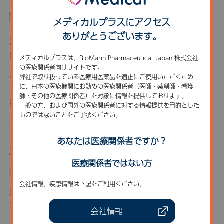
開催日時
メディカルプラスにアクセス
ありがとうございます。
2026年7月28日(火)18:30～2026年7月28日
(火)19:30
メディカルプラスは、BioMarin Pharmaceutical Japan 株式会社
の医療関係者向けサイトです。
会場
弊社で取り扱っている医療用医薬品を適正にご使用いただくため
に、日本の医療機関にお勤めの医療関係者（医師・薬剤師・看護
師・その他の医療関係者）を対象に情報を提供しております。
日経メディカルオンライン、Web配信
一般の方、および国外の医療関係者に対する情報提供を目的とした
ものではないことをご了承ください。
内容
あなたは医療関係者ですか？
座長：落合 達宏 先生 宮城県立こども病院 整形外科
医療関係者ではない方
演者：小松 繁允 先生 宮城県立こども病院 整形外科
会社情報、疾患情報は下記をご利用ください。
演題：下肢延長術中のボソリチド投与は、延長仮骨形成
に影響を与えるか？
会社情報