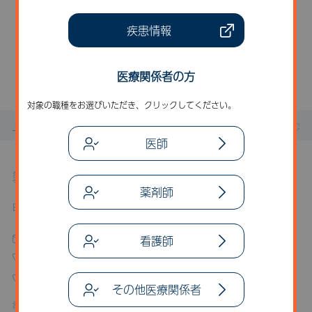
こちらのセミナー・講演会は
開催終了いたしました。
疾患情報
一覧に戻る
医療関係者の方
対象の職種をお選びいただき、クリックしてください。
トップページ
お知らせ
セミナー・講演会
7月28日(火) 
医師
製品に関するお問い合わせ
薬剤師
BioMarin Pharmaceutical Japan 株式会社
お問い合わせフォーム
看護師
03-6837-0844
0120-555-386
その他医療関係者
電話受付時間 平日9:00～17:00