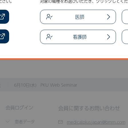
ださい。
対象の職種をお選びいただき、クリックしてくだ
医師
一覧に戻る
看護師
会
6月10日(水) PKU Web Seminar
会員ログイン
会員に関するお問い合わせ
患者データ
medicalplusjapan@bmrn.com