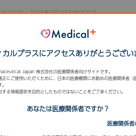
水)18:30～2026年6月10日(水)19:15
ィカルプラスにアクセス
ありがとうござい
maceutical Japan 株式会社の医療関係者向けサイトです。
同 小児科学講座 教授
適正にご使用いただくために、日本の医療機関にお勤めの医療関係者（
す。
小児科 医長
対する情報提供を目的としたものではないことをご了承ください。
～パリンジック治療の実例から～」
あなたは医療関係者ですか？
医療関係者
こちらのセミナー・講演会は
開催終了いたしました。