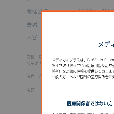
開催日時
2026年6月10日(
会場
Zoom
内容
メデ
座長：渡邊 順子 先生
メディカルプラスは、BioMarin Phar
久留米大学医学部 質量分析医学応用研究施設 / 
弊社で取り扱っている医療用医薬品を
係者）を対象に情報を提供しておりま
演者：古城 真秀子 先生 岡山医療センター 
一般の方、および国外の医療関係者に
演題：「PKU患者さんの生活を変える治療選択
医療関係者ではない方